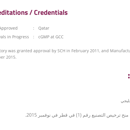
ditations / Credentials
Approved
:
Qatar
als in Progress
:
cGMP at GCC
tory was granted approval by SCH in February 2011, and Manufactu
er 2015.
ليجي