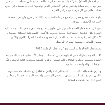
لشركة قطر الحياة) ، شركة ملتزمة بتصنيع أدوية عالية الجودة تلبي احتياجات المرضى.
نحن نهدف إلى حماية وتمكين ودعم الأشخاص الذين يواجهون تحديات صحية ، في جميع
أنحاء العالم في كل مرحلة من مراحل الحياة.
تبلغ مساحة مصنع قطر الحياة مع مرافقه التصنيعية 8000 متر مربع. يقع في المنطقة
الصناعية الجديدة ، الدوحة.
نحن في مصنع قطر الحياة ملتزمون في تطوير وتصنيع وتسويق وتصدير المنتجات عالية
الجودة مثل الأشكال الصيدلانية الصلبة الفموية / الأشكال الصيدلانية السائلة الفموية /
الأشكال الصيدلانية شبه الصلبة / المحاليل / مطهرات الفم / قطرات العين والأذن
للسوق المحلي ومنطقة الشرق الأوسط.
مصنع قطر الحياة داعم لمشروع "رؤية قطر الوطنية 2030"
كانت الجودة ومازالت هي الأولوية الأولى لمنتجاتنا . ونظرًا لأننا نطبق قواعد الممارسة
الجيدة للتصنيع الدوائي cGMP ، فإننا نسعى جاهدين لتصنيع منتجات عالية الجودة وفقًا
للإرشادات والمواصفات العالمية.
ونلتزم بشدة بالمتطلبات التنظيمية الوطنية والدولية أثناء إنتاج منتجات ذات مستوى
عالمي الجودة ، كما أننا ملتزمون بالتطوير المستمر وإضافة كل ماله قيمة إلى معايير
الجودة لتلبية احتياجات عملائنا