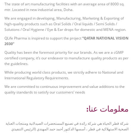
The state of art manufacturing facilities with an average area of 8000 sq.
mtr. Located in new industrial area, Doha.
We are engaged in developing, Manufacturing, Marketing & Exporting of
high-quality products such as Oral Solids / Oral liquids / Semi Solids /
Solutions / Oral Hygiene / Eye & Ear drops for domestic and MENA region.
QLife Pharma is inspired to support the project
“QATAR NATIONAL VISION
2030”
Quality has been the foremost priority for our brands. As we are a cGMP
certified company, it’s our endeavor to manufacture quality products as per
the guidelines.
While producing world class products, we strictly adhere to National and
International Regulatory Requirements.
We are committed to continuous improvement and value additions to the
quality standards to satisfy our customers’ needs
معلومات عنا:
شركة قطر الحياة هي شركة رائدة في تصنيع المستحضرات الصيدلانية ومنتجات العناية
الصحية الاستهلاكية في قطر ، أسسها الدكتور أحمد حمد المهندي (الرئيس التنفيذي