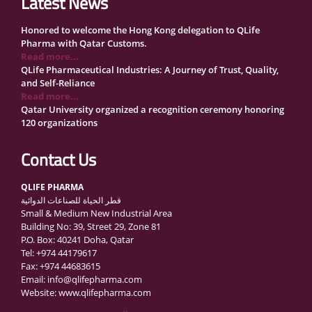
Latest News
Honored to welcome the Hong Kong delegation to QLife
Pharma with Qatar Customs.
Read more...
QLife Pharmaceutical Industries: A Journey of Trust, Quality,
and Self-Reliance
Read more...
Qatar University organized a recognition ceremony honoring
120 organizations
Read more...
QLife Pharma Participation in the National Manufacturers
Contact Us
Conference Supporting Qatar’s Healthcare Security
Read more...
QLIFE PHARMA
Inside Qatar Medical Care Exhibition with Dr. Ahmed Hamad
قطر الحياة للصناعات الدوائية
Al-Mohannadi
Small & Medium New Industrial Area
Read more...
Building No: 39, Street 29, Zone 81
QLife Pharma to Participate in MediCARE Qatar 2025
P.O. Box: 40241 Doha, Qatar
Read more...
Tel: +974 44179617
Vomet-Off Syrup Launch Event – Doha, Qatar
Fax: +974 44683615
Read more...
Email: info@qlifepharma.com
QLife Pharma join the GCC Authorized Economic Operator
Website: www.qlifepharma.com
(GCC AEO) Program
Read more...